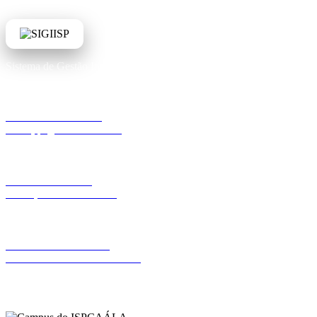
Sistema de Gestão Integrado ISPCAÁLA
Portal do Estudante
Notas, pagamentos e mais
Portal do Docente
Pautas, turmas e horários
Portal Administrativo
Gestão académica e financeira