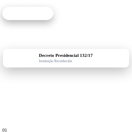
Ver Investigação
Sobre o Instituto
Decreto Presidencial 132/17
Instituição Reconhecida
+13 000
Estudantes
14
Cursos
3 Polos
Em Angola
9 Anos
de Excelência
01